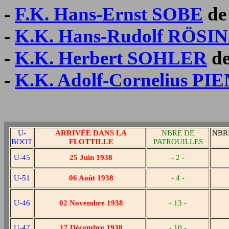
-
F.K. Hans-Ernst SOBE
de
-
K.K. Hans-Rudolf RÖSI
-
K.K. Herbert SOHLER
de
-
K.K. Adolf-Cornelius PI
U-
ARRIVÉE DANS LA
NBRE DE
NBR
BOOT
FLOTTILLE
PATROUILLES
U-45
25 Juin 1938
- 2 -
U-51
06 Août 1938
- 4 -
U-46
02 Novembre 1938
- 13 -
U-47
17 Décembre 1938
- 10 -