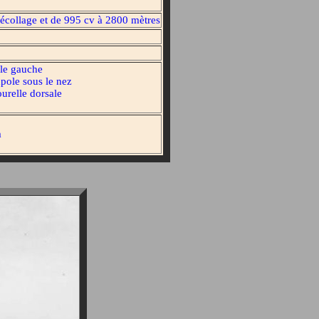
 décollage et de 995 cv à 2800 mètres
ile gauche
pole sous le nez
urelle dorsale
m