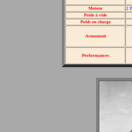
Moteur
2 B
Poids à vide
Poids en charge
Armement
Performances