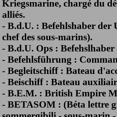
Kriegsmarine, chargé du dé
alliés.
- B.d.U. : Befehlshaber de
chef des sous-marins).
- B.d.U. Ops : Befehslhaber
- Befehlsführung : Comma
- Begleitschiff : Bateau d'
- Beischiff : Bateau auxiliair
- B.E.M. : British Empire M
- BETASOM : (Béta lettre 
sommergibili - sous-marin - 