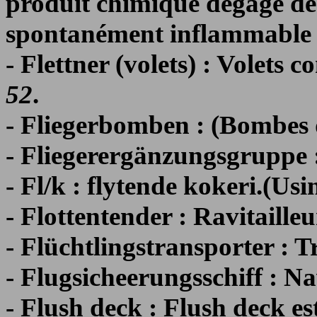
produit chimique dégage de
spontanément inflammable au
- Flettner (volets) : Volets
52
.
- Fliegerbomben : (Bombes 
- Fliegerergänzungsgruppe 
- Fl/k : flytende kokeri.(Usin
- Flottentender : Ravitailleu
- Flüchtlingstransporter : T
- Flugsicheerungsschiff : Na
- Flush deck : Flush deck e