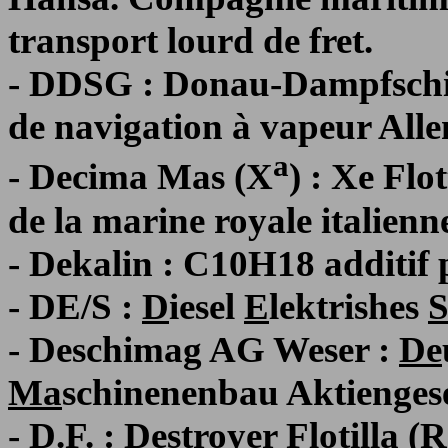
transport lourd de fret.
- DDSG : Donau-Dampfschif
de navigation à vapeur All
a
- Decima Mas (X
) : Xe Fl
de la marine royale italienne
- Dekalin : C10H18 additif
- DE/S :
D
iesel
E
lektrishes
- Deschimag AG Weser :
De
Ma
schinenenbau Aktiengese
- D.F. : Destroyer Flotilla (R