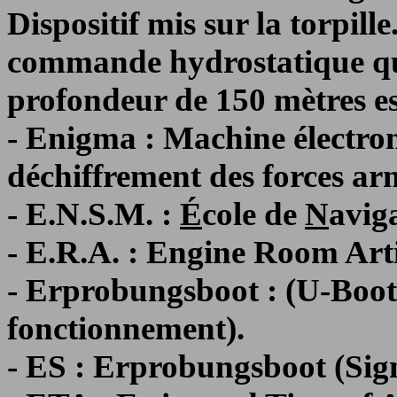
Dispositif mis sur la torpille
commande hydrostatique qui
profondeur de 150 mètres est
- Enigma : Machine électro
déchiffrement des forces a
- E.N.S.M. :
É
cole de
N
avig
- E.R.A. : Engine Room Art
- Erprobungsboot : (U-Boot 
fonctionnement).
- ES : Erprobungsboot (Sign