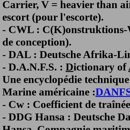
Carrier, V = heavier than air
escort (pour l'escorte).
- CWL : C(K)onstruktions-Wa
de conception).
- DAL : Deutsche Afrika-Li
- D.A.N.F.S. :
D
ictionary of
Une encyclopédie technique 
Marine américaine :
DANF
- Cw : Coefficient de traînée
- DDG Hansa : Deutsche Dam
Hansa. Compagnie maritime 