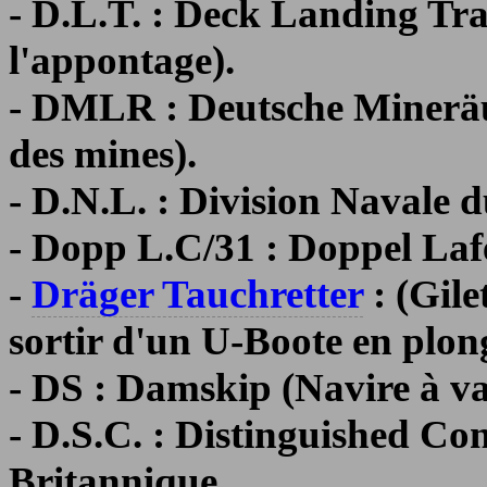
- D.L.T. : Deck Landing Tr
l'appontage).
- DMLR : Deutsche Mineräu
des mines).
- D.N.L. : Division Navale 
- Dopp L.C/31 : Doppel Laf
-
Dräger Tauchretter
: (Gile
sortir d'un U-Boote en plon
- DS : Damskip (Navire à v
- D.S.C. : Distinguished C
Britannique.