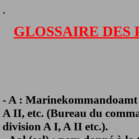
.
GLOSSAIRE DES 
- A : Marinekommandoamt m
A II, etc. (Bureau du comm
division A I, A II etc.).