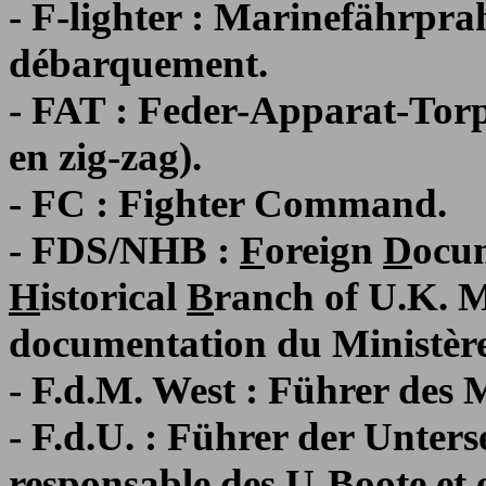
- F-lighter : Marinefährpr
débarquement.
- FAT : Feder-Apparat-Torp
en zig-zag).
- FC : Fighter Command.
- FDS/NHB :
F
oreign
D
ocu
H
istorical
B
ranch of U.K. M
documentation du Ministère
- F.d.M. West : Führer des
- F.d.U. : Führer der Unters
responsable des U-Boote et 