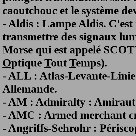
caoutchouc et le système devi
- Aldis : Lampe Aldis. C'es
transmettre des signaux lu
Morse qui est appelé SCOT
O
ptique
T
out
T
emps).
- ALL : Atlas-Levante-Lini
Allemande.
- AM : Admiralty : Amiraut
- AMC : Armed merchant cr
- Angriffs-Sehrohr : Périsco