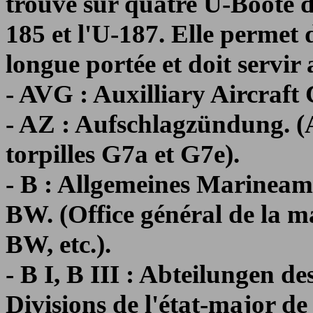
trouve sur quatre U-Boote d
185 et l'U-187. Elle permet
longue portée et doit servir
- AVG : Auxilliary Aircraft 
- AZ : Aufschlagzündung. 
torpilles G7a et G7e).
- B : Allgemeines Marineam
BW. (Office général de la ma
BW, etc.).
- B I, B III : Abteilungen d
Divisions de l'état-major de