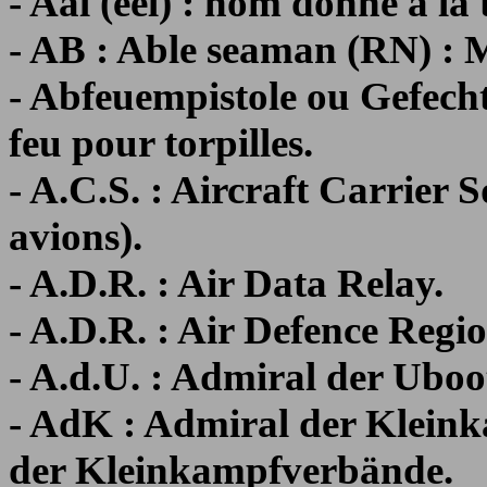
- Aal (eel) : nom donné à la 
- AB : Able seaman (RN) : M
- Abfeuempistole ou Gefechts
feu pour torpilles.
- A.C.S. : Aircraft Carrier 
avions).
- A.D.R. : Air Data Relay.
- A.D.R. : Air Defence Regio
- A.d.U. : Admiral der Uboo
- AdK : Admiral der Klei
der Kleinkampfverbände.