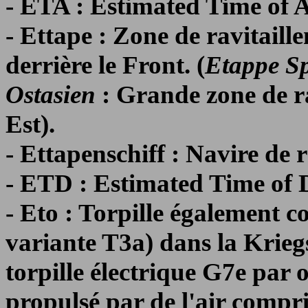
- ETA : Estimated Time of A
- Ettape : Zone de ravitail
derrière le Front. (
Etappe S
Ostasien
: Grande zone de ra
Est).
- Ettapenschiff : Navire de 
- ETD : Estimated Time of 
- Eto : Torpille également c
variante T3a) dans la Krie
torpille électrique G7e par 
propulsé par de l'air compr