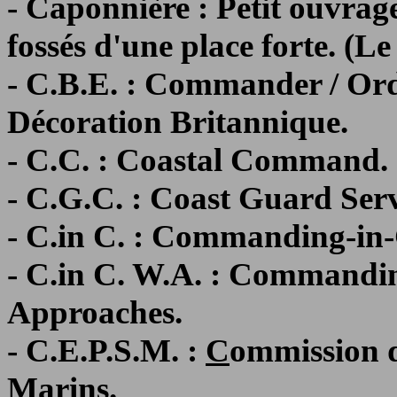
- Caponnière : Petit ouvrage
fossés d'une place forte. (Le
- C.B.E. : Commander / Orde
Décoration Britannique.
- C.C. : Coastal Command.
- C.G.C. : Coast Guard Serv
- C.in C. : Commanding-in
- C.in C. W.A. : Commandin
Approaches.
- C.E.P.S.M. :
C
ommission 
M
arins.