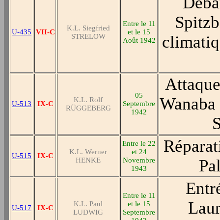
Déba
Spitzb
Entre le 11
K.L. Siegfried
U-435
VII-C
et le 15
STRELOW
climatiq
Août 1942
Attaque
05
Wanaba (
K.L. Rolf
U-513
IX-C
Septembre
RÜGGEBERG
1942
S
Réparat
Entre le 22
K.L. Werner
et 24
U-515
IX-C
HENKE
Novembre
Pal
1943
Entré
Entre le 11
Laur
K.L. Paul
et le 15
U-517
IX-C
LUDWIG
Septembre