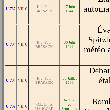
automat
K.L. Paul
17 Juin
U-737
VII-C
BRASACK
1944
Éva
Spitzb
K.L. Paul
30 Juin
U-737
VII-C
BRASACK
1944
météo 
Débar
éta
K.L. Paul
06 Juillet
U-737
VII-C
BRASACK
1944
Bomb
Du 24 au
O.L. Ernst
26
U-739
VII-C
MANGOLD
Septembre