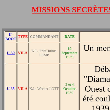
MISSIONS SECRÈTE
U-
TYPE
COMMANDANT
DATE
BOOT
Un mem
19
K.L. Fritz-Julius
U-30
VII-A
Septembre
LEMP
1939
Déba
"Diaman
3 et 4
Ouest d
U-35
VII-A
K.L. Werner LOTT
Octobre
1939
été cou
1939,