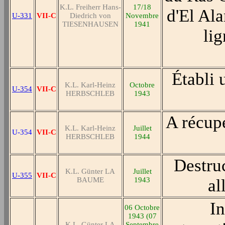
K.L. Freiherr Hans-
17/18
d'El Al
U-331
VII-C
Diedrich von
Novembre
TIESENHAUSEN
1941
li
Établi 
K.L. Karl-Heinz
Octobre
U-354
VII-C
HERBSCHLEB
1943
A récupé
K.L. Karl-Heinz
Juillet
U-354
VII-C
HERBSCHLEB
1944
Destru
K.L. Günter LA
Juillet
U-355
VII-C
BAUME
1943
al
In
06 Octobre
1943 (07
K.L. Günter LA
Septembre