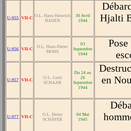
Débarq
Hjalti 
O.L. Hans-Heinrich
30 Avril
U-955
VII-C
BADEN
1944
Pose 
03
O.L. Hans-Dieter
U-956
VII-C
Septembre
MOHS
esc
1944
Destruc
Du 24 au
en Nou
O.L. Gerd
26
U-957
VII-C
SCHAAR
Septembre
1944
Déba
hommes
O.L. Heinz
04 Mai
U-977
VII-C
SCHÄFER
1945