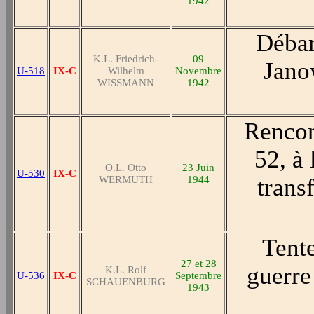
1942
Débar
K.L. Friedrich-
09
Jano
U-518
IX-C
Wilhelm
Novembre
WISSMANN
1942
Rencon
52, à 
O.L. Otto
23 Juin
U-530
IX-C
WERMUTH
1944
trans
Tente
27 et 28
guerre
K.L. Rolf
U-536
IX-C
Septembre
SCHAUENBURG
1943