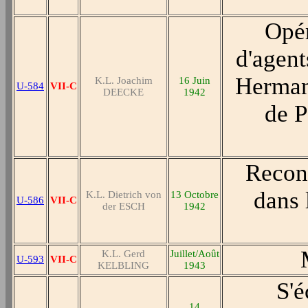
Opér
d'agent
Herman
K.L. Joachim
16 Juin
U-584
VII-C
DEECKE
1942
de P
Reconn
dans 
K.L. Dietrich von
13 Octobre
U-586
VII-C
der ESCH
1942
K.L. Gerd
Juillet/Août
U-593
VII-C
KELBLING
1943
S'é
14