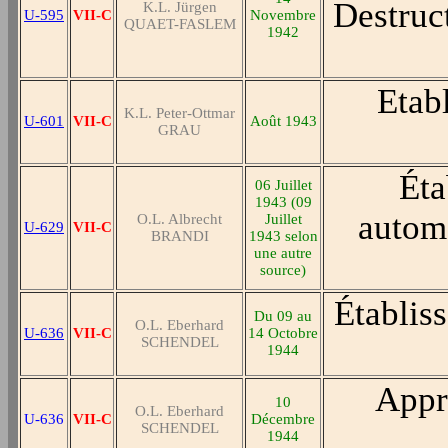
Destruct
K.L. Jürgen
U-595
VII-C
Novembre
QUAET-FASLEM
1942
Etab
K.L. Peter-Ottmar
U-601
VII-C
Août 1943
GRAU
Éta
06 Juillet
1943 (09
automa
O.L. Albrecht
Juillet
U-629
VII-C
BRANDI
1943 selon
une autre
source)
Établis
Du 09 au
O.L. Eberhard
U-636
VII-C
14 Octobre
SCHENDEL
1944
Appr
10
O.L. Eberhard
U-636
VII-C
Décembre
SCHENDEL
1944