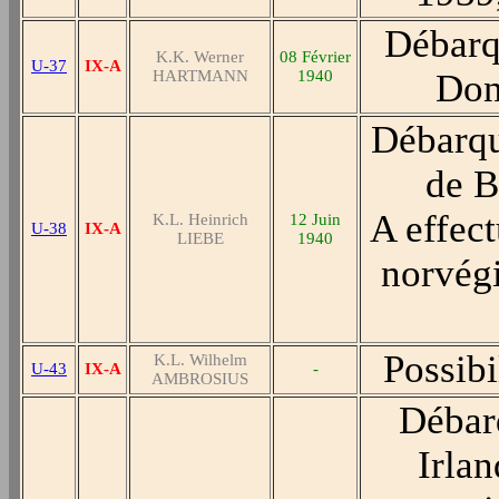
Débarq
K.K. Werner
08 Février
U-37
IX-A
HARTMANN
1940
Don
Débarqu
de B
A effect
K.L. Heinrich
12 Juin
U-38
IX-A
LIEBE
1940
norvég
Possibi
K.L. Wilhelm
U-43
IX-A
-
AMBROSIUS
Débar
Irlan