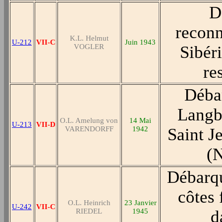
D
reconn
K.L. Helmut
U-212
VII-C
Juin 1943
VOGLER
Sibéri
re
Déba
Langbe
O.L. Amelung von
14 Mai
U-213
VII-D
VARENDORFF
1942
Saint J
(
Débarqu
côtes 
O.L. Heinrich
23 Janvier
U-242
VII-C
RIEDEL
1945
d