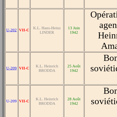
Opérat
agen
K.L. Hans-Heinz
13 Juin
U-202
VII-C
LINDER
1942
Hein
Amag
Bom
soviét
K.L. Heinrich
25 Août
U-209
VII-C
BRODDA
1942
Bom
soviét
K.L. Heinrich
28 Août
U-209
VII-C
BRODDA
1942