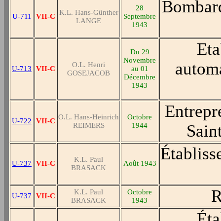
Bombard
28
K.L. Hans-Günther
U-711
VII-C
Septembre
LANGE
1943
Eta
Du 29
Novembre
automa
O.L. Henri
U-713
VII-C
au 01
GOSEJACOB
Décembre
1943
Entrepr
O.L. Hans-Heinrich
Octobre
U-722
VII-C
REIMERS
1944
Sain
Établiss
K.L. Paul
U-737
VII-C
Août 1943
BRASACK
R
K.L. Paul
Octobre
U-737
VII-C
BRASACK
1943
Éta