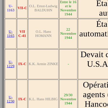
Éta
Entre le 16
U-
O.L. Ernst-Ludwig
et le
VII-C
1163
BALDUHN
Novembre
au
1944
Éta
22
automati
U-
VII
O.L. Hans
Novembre
1165
C-41
HOMANN
1944
Devait 
U.S.A.
U-
IX-C
K.K. Armin ZINKE
-
1229
Opérat
agents 
29/30
U-
IX-C
K.L. Hans HILBIG
Novembre
1230
Hancoc
1944