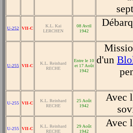
sep
Débarqu
K.L. Kai
08 Avril
U-252
VII-C
LERCHEN
1942
Missio
d'un
Blo
Entre le 10
K.L. Reinhard
U-255
VII-C
et 17 Août
RECHE
pe
1942
Avec l
K.L. Reinhard
25 Août
U-255
VII-C
RECHE
1942
sov
Avec l
K.L. Reinhard
29 Août
U-255
VII-C
RECHE
1942