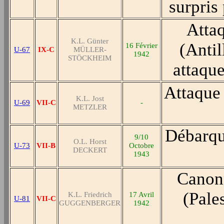
surpris
Attaq
K.L. Günter
(Antil
16 Février
U-67
IX-C
MÜLLER-
1942
STÖCKHEIM
attaque
Attaque 
K.L. Jost
U-69
VII-C
-
METZLER
Débarqu
9/10
O.L. Horst
U-73
VII-B
Octobre
DECKERT
1943
Canonn
(Pale
K.L. Friedrich
17 Avril
U-81
VII-C
GUGGENBERGER
1942