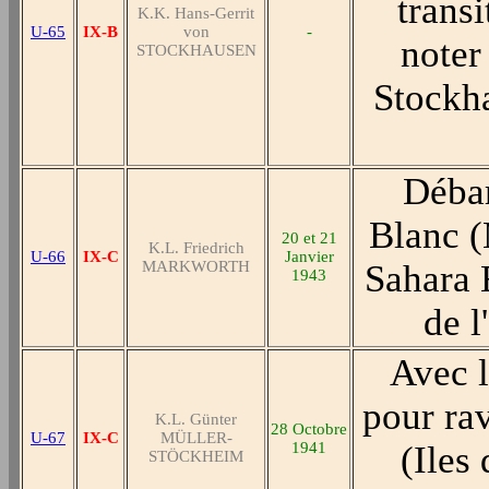
transi
K.K. Hans-Gerrit
U-65
IX-B
von
-
noter
STOCKHAUSEN
Stockha
Débar
Blanc (
20 et 21
K.L. Friedrich
U-66
IX-C
Janvier
MARKWORTH
Sahara 
1943
de l
Avec l
pour rav
K.L. Günter
28 Octobre
U-67
IX-C
MÜLLER-
1941
(Iles
STÖCKHEIM