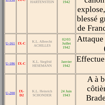
HARTENSTEIN
1942
explose
blessé g
de Franc
Attaque 
02/03
K.L. Albrecht
U-161
IX-C
Juillet
ACHILLES
1942
Effectue
K.L. Siegfrid
Janvier
U-186
IX-C
HESEMANN
1942
A à b
côtiè
IX-
K.L. Heinrich
24 Juin
U-200
D2
SCHONDER
1943
Brade