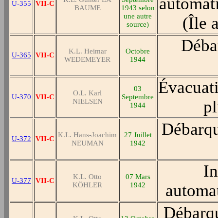
automati
U-355
VII-C
BAUME
1943 selon
une autre
(Île 
source)
Déba
K.L. Heimar
Octobre
U-365
VII-C
WEDEMEYER
1944
Évacuati
03
O.L. Karl
U-370
VII-C
Septembre
NIELSEN
pl
1944
Débarqu
K.L. Hans-Joachim
27 Juillet
U-372
VII-C
NEUMAN
1942
In
K.L. Otto
07 Mars
U-377
VII-C
KÖHLER
1942
automat
Débarqu