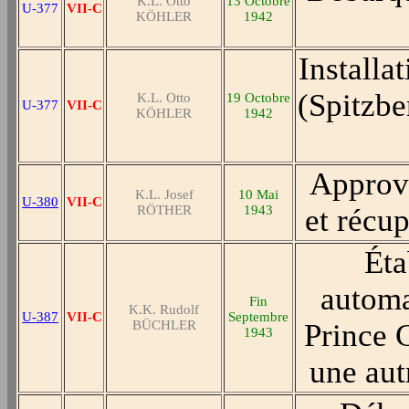
K.L. Otto
13 Octobre
U-377
VII-C
KÖHLER
1942
Installa
(Spitzbe
K.L. Otto
19 Octobre
U-377
VII-C
KÖHLER
1942
Approvi
K.L. Josef
10 Mai
U-380
VII-C
RÖTHER
1943
et récu
Éta
automa
Fin
K.K. Rudolf
U-387
VII-C
Septembre
BÜCHLER
Prince 
1943
une aut