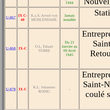
Nouvell
1944
Stat
IX C-
K.z.S. Arved von
Jamais
U-867
40
MÜHLENDAHL
installée
Entrepr
Sain
Du 21
O.L. Eduart
Janvier au
U-868
IX-C
TÜRRE
09 Avril
Retou
1945
Entrepr
Saint-N
K.L. Johannes
U-878
IX-C
-
RODIG
coulé s