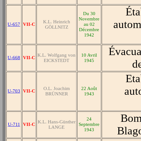
Éta
Du 30
Novembre
autom
K.L. Heinrich
U-657
VII-C
au 02
GÖLLNITZ
Décembre
1942
Évacua
K.L. Wolfgang von
10 Avril
U-668
VII-C
EICKSTEDT
1945
de
Eta
aut
O.L. Joachim
22 Août
U-703
VII-C
BRÜNNER
1943
Bomb
24
K.L. Hans-Günther
U-711
VII-C
Septembre
LANGE
Blag
1943