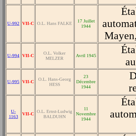
Éta
automat
17 Juillet
U-992
VII-C
O.L. Hans FALKE
1944
Mayen, 
Éta
O.L. Volker
U-994
VII-C
Avril 1945
MELZER
au
D
23
O.L. Hans-Georg
U-995
VII-C
Décembre
HESS
r
1944
Éta
11
autom
U-
O.L. Ernst-Ludwig
VII-C
Novembre
1163
BALDUHN
1944