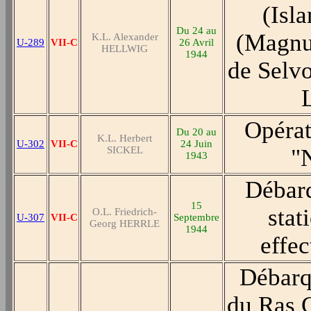
(Isl
Du 24 au
(Magnu
K.L. Alexander
U-289
VII-C
26 Avril
HELLWIG
1944
de Selvo
Opérat
Du 20 au
K.L. Herbert
U-302
VII-C
24 Juin
SICKEL
"
1943
Débarq
15
stat
O.L. Friedrich-
U-307
VII-C
Septembre
Georg HERRLE
1944
effe
Débarq
du Ras G