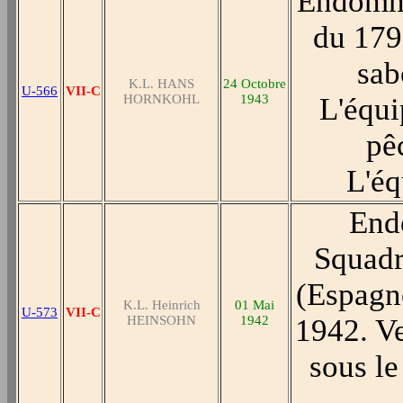
Endomma
du 179
sab
K.L. HANS
24 Octobre
U-566
VII-C
HORNKOHL
1943
L'équi
pê
L'éq
End
Squadr
(Espagn
K.L. Heinrich
01 Mai
U-573
VII-C
HEINSOHN
1942
1942. Ve
sous l