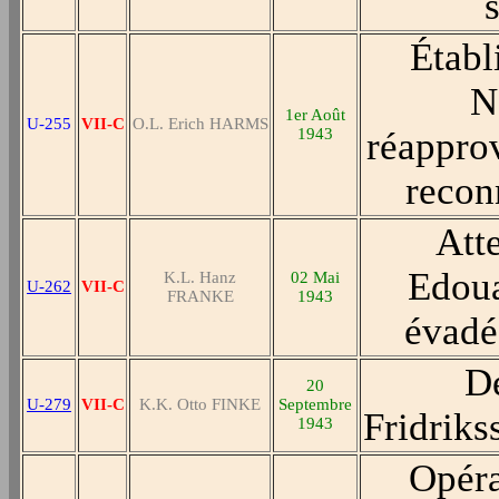
Établ
N
1er Août
U-255
VII-C
O.L. Erich HARMS
1943
réappro
recon
Atte
Edoua
K.L. Hanz
02 Mai
U-262
VII-C
FRANKE
1943
évadé
Dé
20
U-279
VII-C
K.K. Otto FINKE
Septembre
Fridriks
1943
Opéra