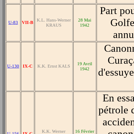
Part po
Golfe
K.L. Hans-Werner
28 Mai
U-83
VII-B
KRAUS
1942
annu
Canonn
Curaça
19 Avril
U-130
IX-C
K.K. Ernst KALS
1942
d'essuye
En essa
pétrole 
acciden
canon 
K.K. Werner
16 Février
U-156
IX-C