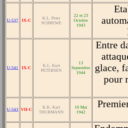
Eta
22 et 23
automa
K.L. Peter
U-537
IX-C
Octobre
SCHREWE
1943
Entre d
attaqu
13
glace, f
K.L. Kurt
U-541
IX-C
Septembre
PETERSEN
1944
pour r
Premier
K.K. Karl
10 Mai
U-543
VII-C
THURMANN
1942