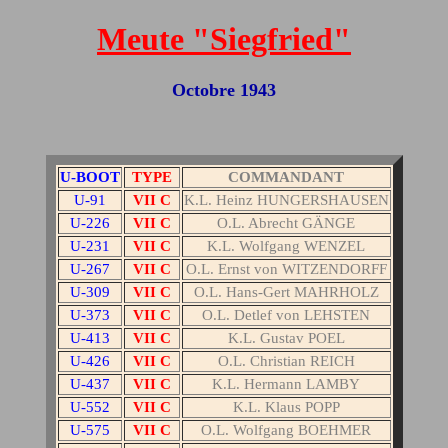
Meute "Siegfried"
Octobre 1943
U-BOOT
TYPE
COMMANDANT
U-91
VII C
K.L. Heinz HUNGERSHAUSEN
U-226
VII C
O.L. Abrecht GÄNGE
U-231
VII C
K.L. Wolfgang WENZEL
U-267
VII C
O.L. Ernst von WITZENDORFF
U-309
VII C
O.L. Hans-Gert MAHRHOLZ
U-373
VII C
O.L. Detlef von LEHSTEN
U-413
VII C
K.L. Gustav POEL
U-426
VII C
O.L. Christian REICH
U-437
VII C
K.L. Hermann LAMBY
U-552
VII C
K.L. Klaus POPP
U-575
VII C
O.L. Wolfgang BOEHMER