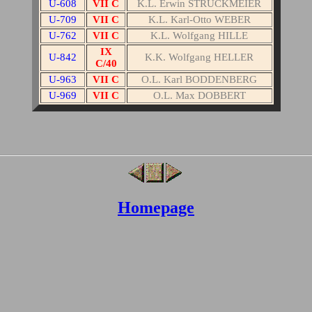
U-608
VII C
K.L. Erwin STRUCKMEIER
U-709
VII C
K.L. Karl-Otto WEBER
U-762
VII C
K.L. Wolfgang HILLE
IX
U-842
K.K. Wolfgang HELLER
C/40
U-963
VII C
O.L. Karl BODDENBERG
U-969
VII C
O.L. Max DOBBERT
Homepage