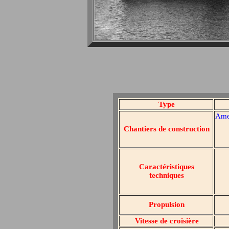
Type
Ame
Chantiers de construction
Caractéristiques
techniques
Propulsion
Vitesse de croisière