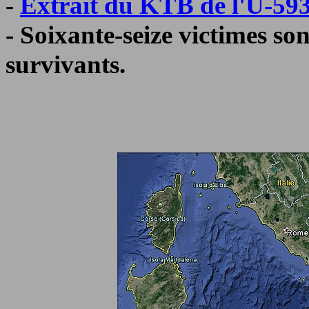
-
Extrait du KTB de l'U-59
- Soixante-seize victimes son
survivants.