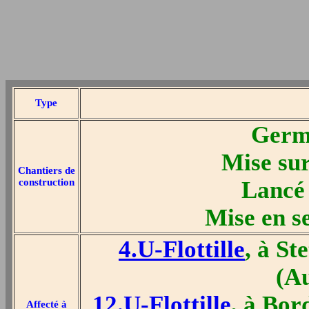
Type
Germa
Mise sur
Chantiers de
construction
Lancé 
Mise en s
4.U-Flottille
, à St
(A
12.U-Flottille
, à Bor
Affecté à