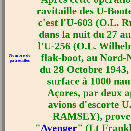
ravitaille des U-Boot
c'est l'U-603 (O.L. R
dans la nuit du 27 au
l'U-256 (O.L. Wilhel
flak-boot, au Nord-
Nombre de
patrouilles
du 28 Octobre 1943, 
surface à 1000 na
Açores, par deux a
avions d'escorte U.
RAMSEY), provena
"
Avenger
" (Lt Fran