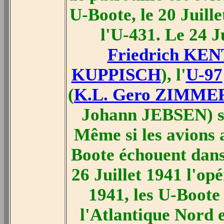
U-Boote, le 20 Juill
l'U-431. Le 24 Ju
Friedrich KE
KUPPISCH
), l'
U-97
(
K.L. Gero ZIMM
Johann JEBSEN) son
Même si les avions a
Boote échouent dans 
26 Juillet 1941 l'opé
1941, les U-Boote 
l'Atlantique Nord e