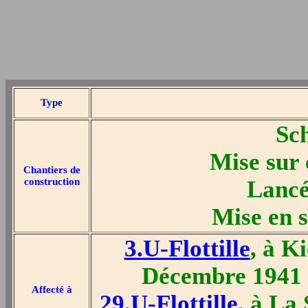
Type
Sc
Mise sur 
Chantiers de
construction
Lancé
Mise en s
3.U-Flottille
, à K
Décembre 1941 
Affecté à
29.U-Flottille
, à La