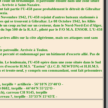
coule un britannique. Il patrouille ensuite dans une zone située
. Arrivée à Saint-Nazaire.
nt fait partie l'U-458 passe probablement le détroit de Gibraltar
pezia.
Novembre 1942, l'U-458 rejoint d'autres bateaux stationnés à
es qui se trouvent à Gibraltar. Le 08 Octobre 1942, les Alliés
le un coup au but sur un croiseur, dans le Nord-Nord-Est d'Alger,
 du Sqn 500 de la R.A.F., piloté par le F/O M.A. ENSOR. L'U-458
res alliés sur la côte algérienne, mais ses attaques sont sans
.
e patrouille. Arrivée à Toulon.
est percuté et endommagé par un bâtiment d'escorte allié. Pas de
in. Le lendemain, l'U-458 opère dans une zone située dans le Sud
stroyers d'escorte H.M.S. "Easton" (Lt C.D. NEWTON) et H.H.M.S.
 et trente-neuf, y compris son commandant, sont fait prisonniers
orpille + artillerie - 56°10'N 23°40'O -
 8682, torpille - 44°44'N 55°22'O -
ch), carreau CH 9145, torpille
reau ?, torpille - 33°33'N 15°43'E -