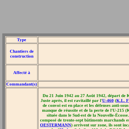
Type
Chantiers de
construction
Affecté à
Commandant(s)
Du 21 Juin 1942 au 27 Août 1942, départ de Kie
Juste après, il est ravitaillé par l'
U-460
(
K.L. 
de convoi est en place et les défenses anti-so
manque de réussite et de la perte de l'U-215
située dans le Sud-est de la Nouvelle-Écosse.
composé de trente-sept bâtiments marchands esco
OESTERMANN
) arrivent sur zone, ils sont i