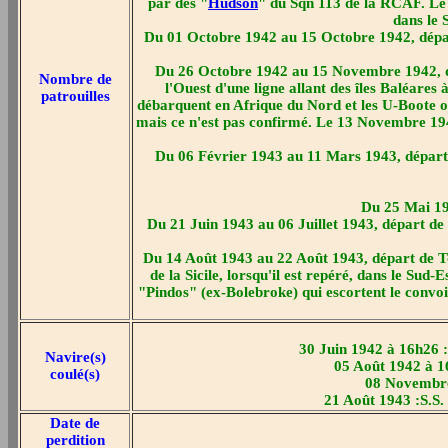
par des "
Hudson
" du Sqn 113 de la RCAF. Le 0
dans le 
Du 01 Octobre 1942 au 15 Octobre 1942, dépar
Du 26 Octobre 1942 au 15 Novembre 1942, dép
Nombre de
l'Ouest d'une ligne allant des îles Baléare
patrouilles
débarquent en Afrique du Nord et les U-Boote op
mais ce n'est pas confirmé. Le 13 Novembre 19
Du 06 Février 1943 au 11 Mars 1943, départ d
Du 25 Mai 194
Du 21 Juin 1943 au 06 Juillet 1943, départ de 
Du 14 Août 1943 au 22 Août 1943, départ de Tou
de la Sicile, lorsqu'il est repéré, dans le S
"Pindos" (ex-Bolebroke) qui escortent le convo
30 Juin 1942 à 16h26 :
Navire(s)
05 Août 1942 à 16
coulé(s)
08 Novembre 
21 Août 1943 :S.S.
Date de
perdition