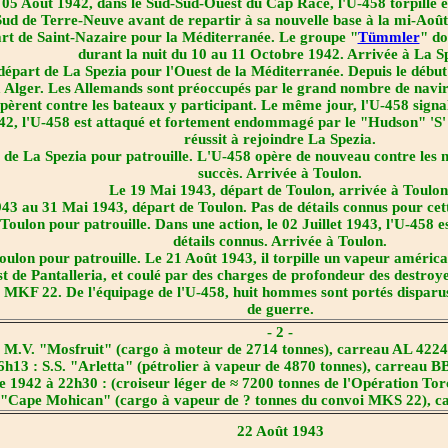
5 Août 1942, dans le Sud-Sud-Ouest du Cap Race, l'U-458 torpille et 
Sud de Terre-Neuve avant de repartir à sa nouvelle base à la mi-Août
t de Saint-Nazaire pour la Méditerranée. Le groupe "
Tümmler
" do
durant la nuit du 10 au 11 Octobre 1942. Arrivée à La S
art de La Spezia pour l'Ouest de la Méditerranée. Depuis le début 
s à Alger. Les Allemands sont préoccupés par le grand nombre de navir
èrent contre les bateaux y participant. Le même jour, l'U-458 signa
42, l'U-458 est attaqué et fortement endommagé par le "Hudson" 'S'
réussit à rejoindre La Spezia.
e La Spezia pour patrouille. L'U-458 opère de nouveau contre les navi
succès. Arrivée à Toulon.
Le 19 Mai 1943, départ de Toulon, arrivée à Toulon
3 au 31 Mai 1943, départ de Toulon. Pas de détails connus pour cett
Toulon pour patrouille. Dans une action, le 02 Juillet 1943, l'U-458 
détails connus. Arrivée à Toulon.
lon pour patrouille. Le 21 Août 1943, il torpille un vapeur américa
ud-Est de Pantalleria, et coulé par des charges de profondeur des de
i MKF 22. De l'équipage de l'U-458, huit hommes sont portés disparus
de guerre.
- 2 -
 M.V. "Mosfruit" (cargo à moteur de 2714 tonnes), carreau AL 4224, t
h13 : S.S. "Arletta" (pétrolier à vapeur de 4870 tonnes), carreau BB
1942 à 22h30 : (croiseur léger de ≈ 7200 tonnes de l'Opération Tor
 "Cape Mohican" (cargo à vapeur de ? tonnes du convoi MKS 22), car
22 Août 1943