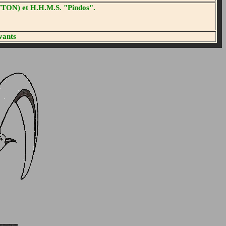
WTON) et H.H.M.S. "Pindos".
vants