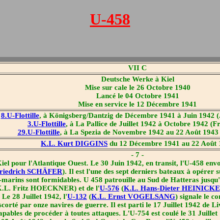
U-458
VII C
Deutsche Werke à Kiel
Mise sur cale le 26 Octobre 1940
Lancé le 04 Octobre 1941
Mise en service le 12 Décembre 1941
8.U-Flottille
, à Königsberg/Dantzig de Décembre 1941 à Juin 1942 (
3.U-Flottille
, à La Pallice de Juillet 1942 à Octobre 1942 (F
29.U-Flottille
, à La Spezia de Novembre 1942 au 22 Août 1943
K.L. Kurt DIGGINS
du 12 Décembre 1941 au 22 Août 
- 7 -
l pour l'Atlantique Ouest. Le 30 Juin 1942, en transit, l'U-458 envo
Friedrich SCHÄFER
). Il est l'une des sept derniers bateaux à opérer 
us-marins sont formidables. U 458 patrouille au Sud de Hatteras jusqu'
 (K.L. Fritz HOECKNER) et de l'
U-576
(
K.L. Hans-Dieter HEINICKE
 Le 28 Juillet 1942, l'
U-132
(
K.L. Ernst VOGELSANG
) signale le c
rté par onze navires de guerre. Il est parti le 17 Juillet 1942 de Li
ncapables de procéder à toutes attaques. L'U-754 est coulé le 31 Juill