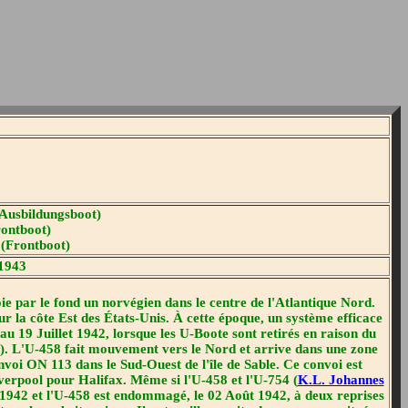
Ausbildungsboot)
rontboot)
 (Frontboot)
1943
ie par le fond un norvégien dans le centre de l'Atlantique Nord.
sur la côte Est des États-Unis. À cette époque, un système efficace
au 19 Juillet 1942, lorsque les U-Boote sont retirés en raison du
). L'U-458 fait mouvement vers le Nord et arrive dans une zone
onvoi ON 113 dans le Sud-Ouest de l'île de Sable. Ce convoi est
verpool pour Halifax. Même si l'U-458 et l'U-754 (
K.L. Johannes
et 1942 et l'U-458 est endommagé, le 02 Août 1942, à deux reprises