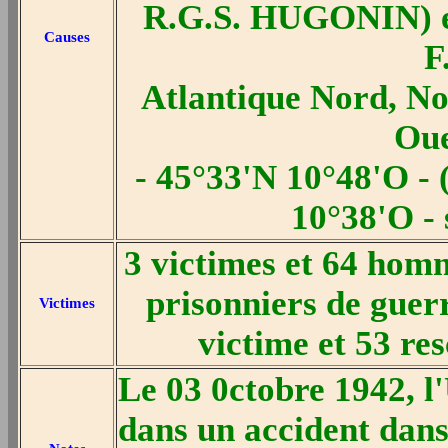
R.G.S. HUGONIN) e
Causes
F
Atlantique Nord, N
Oue
- 45°33'N 10°48'O - 
10°38'O - 
3 victimes et 64 hom
prisonniers de guerr
Victimes
victime et 53 re
Le 03 0ctobre 1942, 
dans un accident dans