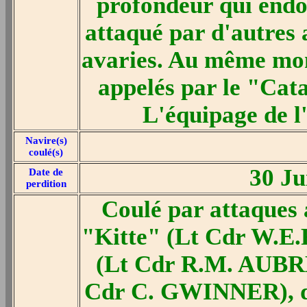
profondeur qui endo
attaqué par d'autres a
avaries. Au même mom
appelés par le "Cata
L'équipage de l
Navire(s)
coulé(s)
30 Ju
Date de
perdition
Coulé par attaques a
"Kitte" (Lt Cdr W.E
(Lt Cdr R.M. AUBR
Cdr C. GWINNER), d