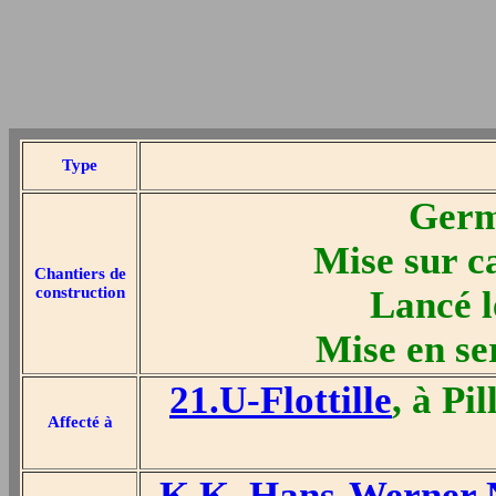
Type
Germ
Mise sur c
Chantiers de
construction
Lancé 
Mise en se
21.U-Flottille
, à Pi
Affecté à
K.K. Hans-Werne