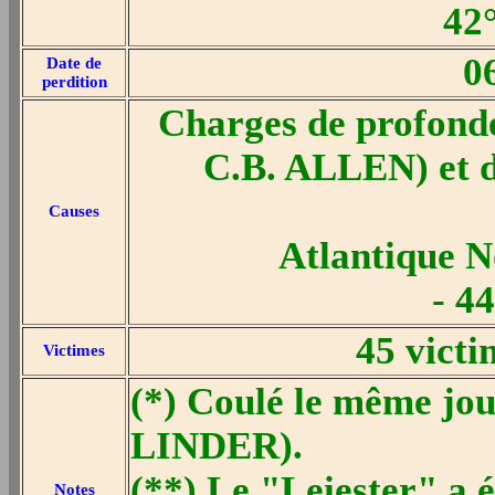
42
0
Date de
perdition
Charges de profond
C.B. ALLEN) et d
Causes
Atlantique N
- 4
45 victi
Victimes
(*) Coulé le même jo
LINDER).
(**) Le "Leiester" a 
Notes