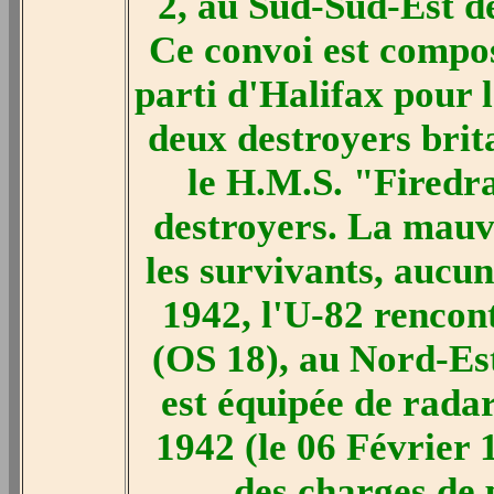
2, au Sud-Sud-Est de
Ce convoi est compos
parti d'Halifax pour 
deux destroyers brit
le H.M.S. "Firedr
destroyers. La mauv
les survivants, aucun
1942, l'U-82 rencon
(OS 18), au Nord-Est
est équipée de radar
1942 (le 06 Février 
des charges de