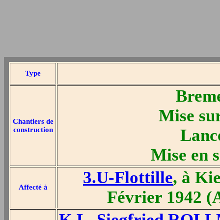
Type
Breme
Mise sur
Chantiers de
construction
Lanc
Mise en s
3.U-Flottille
, à Ki
Affecté à
Février 1942 (
K.L. Siegfried RO