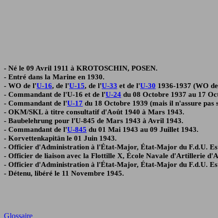
- Né le 09 Avril 1911 à KROTOSCHIN, POSEN.
- Entré dans la Marine en 1930.
- WO de l'
U-16
, de l'
U-15
, de l'
U-33
et de l'
U-30
1936-1937 (WO de l
- Commandant de l'U-16 et de l'
U-24
du 08 Octobre 1937 au 17 Oct
- Commandant de l'
U-17
du 18 Octobre 1939 (mais il n'assure pas
- OKM/SKL à titre consultatif d'Août 1940 à Mars 1943.
- Baubelehrung pour l'U-845 de Mars 1943 à Avril 1943.
- Commandant de l'
U-845
du 01 Mai 1943 au 09 Juillet 1943.
- Korvettenkapitän le 01 Juin 1943.
- Officier d'Administration à l'État-Major, État-Major du F.d.U. E
- Officier de liaison avec la Flottille X, École Navale d'Artillerie
- Officier d'Administration à l'État-Major, État-Major du F.d.U. E
- Détenu, libéré le 11 Novembre 1945.
Glossaire