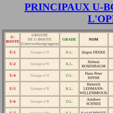
PRINCIPAUX U-B
L'O
GROUPE
U-
DE U-BOOTE
GRADE
NOM
BOOTE
(Unterseebootgruppen)
U-1
Groupe n°4
K.L.
Jürgen DEEKE
Helmut
U-2
Groupe n°8
K.L.
ROSENBAUM
Hans-Peter
U-4
Groupe n°4
O.L.
HINSH
Heinrich
U-5
Groupe n°8
K.L.
LEHMANN-
WILLENBROCK
Adalbert
U-6
Groupe n°8
O.L.
SCHNEE