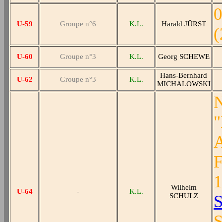
0
U-59
Groupe n°6
K.L.
Harald JÜRST
(
U-60
Groupe n°3
K.L.
Georg SCHEWE
Hans-Bernhard
U-62
Groupe n°3
K.L.
MICHALOWSKI
N
"
A
F
1
Wilhelm
U-64
-
K.L.
SCHULZ
S
S