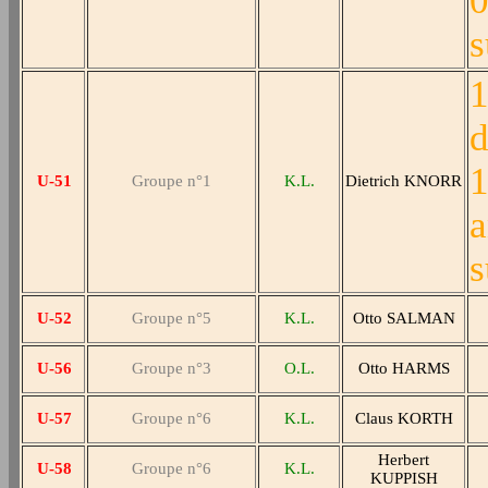
0
s
1
d
1
U-51
Groupe n°1
K.L.
Dietrich KNORR
a
s
U-52
Groupe n°5
K.L.
Otto SALMAN
U-56
Groupe n°3
O.L.
Otto HARMS
U-57
Groupe n°6
K.L.
Claus KORTH
Herbert
U-58
Groupe n°6
K.L.
KUPPISH