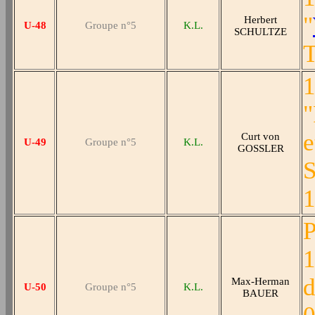
"
Herbert
U-48
Groupe n°5
K.L.
SCHULTZE
T
1
"
e
Curt von
U-49
Groupe n°5
K.L.
GOSSLER
S
1
P
1
d
Max-Herman
U-50
Groupe n°5
K.L.
BAUER