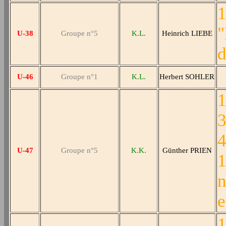
1
"
U-38
Groupe n°5
K.L.
Heinrich LIEBE
d
U-46
Groupe n°1
K.L.
Herbert SOHLER
1
3
4
U-47
Groupe n°5
K.K.
Günther PRIEN
1
n
e
1