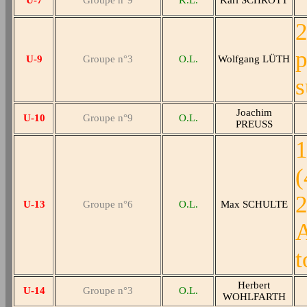
U-7
Groupe n°9
K.L.
Karl SCHROTT
2
U-9
Groupe n°3
O.L.
Wolfgang LÜTH
s
Joachim
U-10
Groupe n°9
O.L.
PREUSS
1
(
2
U-13
Groupe n°6
O.L.
Max SCHULTE
A
t
Herbert
U-14
Groupe n°3
O.L.
WOHLFARTH