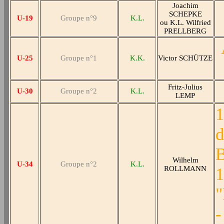
Joachim
SCHEPKE
U-19
Groupe n°9
K.L.
ou K.L. Wilfried
PRELLBERG
U-25
Groupe n°1
K.K.
Victor SCHÜTZE
Fritz-Julius
U-30
Groupe n°2
K.L.
LEMP
1
d
B
Wilhelm
U-34
Groupe n°2
K.L.
ROLLMANN
1
"
-