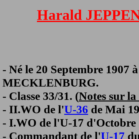
Harald JEPP
- Né le 20 Septembre 190
MECKLENBURG.
- Classe 33/31.
(
Notes sur la
- II.WO de l'
U-36
de Mai 19
- I.WO de l'U-17 d'Octobre
- Commandant de l'
U-17
du