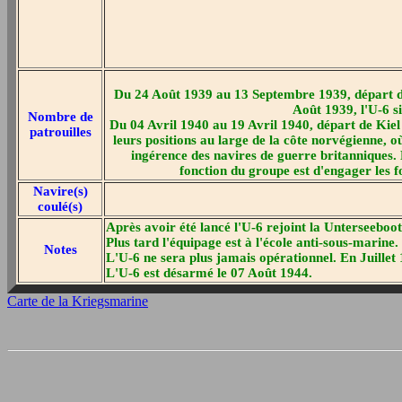
Du 24 Août 1939 au 13 Septembre 1939, départ de
Août 1939, l'U-6 s
Nombre de
Du 04 Avril 1940 au 19 Avril 1940, départ de Kie
patrouilles
leurs positions au large de la côte norvégienne, o
ingérence des navires de guerre britanniques. 
fonction du groupe est d'engager les 
Navire(s)
coulé(s)
Après avoir été lancé l'U-6 rejoint la Unterseeboots
Plus tard l'équipage est à l'école anti-sous-marine
Notes
L'U-6 ne sera plus jamais opérationnel. En Juillet 1
L'U-6 est désarmé le 07 Août 1944.
Carte de la Kriegsmarine