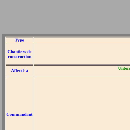
Type
Chantiers de
construction
Unters
Affecté à
Commandant