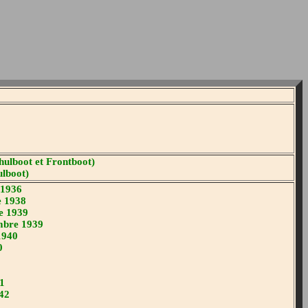
hulboot et Frontboot)
ulboot)
 1936
e 1938
e 1939
mbre 1939
1940
0
1
42