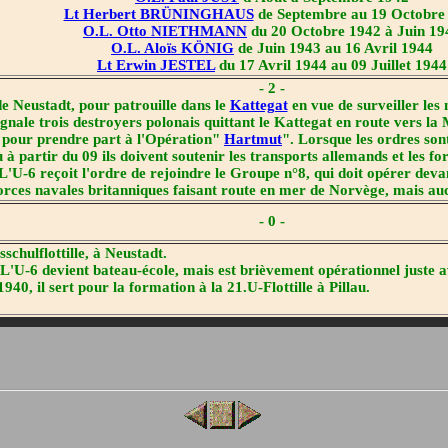
Lt Herbert BRÜNINGHAUS
de Septembre au 19 Octobre
O.L. Otto NIETHMANN
du 20 Octobre 1942 à Juin 19
O.L. Aloïs KÖNIG
de Juin 1943 au 16 Avril 1944
Lt Erwin JESTEL
du 17 Avril 1944 au 09 Juillet 1944
- 2 -
 Neustadt, pour patrouille dans le
Kattegat
en vue de surveiller les
ignale trois destroyers polonais quittant le Kattegat en route vers la
l pour prendre part à l'Opération"
Hartmut
". Lorsque les ordres son
ù à partir du 09 ils doivent soutenir les transports allemands et les f
L'U-6 reçoit l'ordre de rejoindre le Groupe n°8, qui doit opérer deva
forces navales britanniques faisant route en mer de Norvège, mais au
- 0 -
schulflottille, à Neustadt.
. L'U-6 devient bateau-école, mais est brièvement opérationnel juste a
940, il sert pour la formation à la 21.U-Flottille à Pillau.