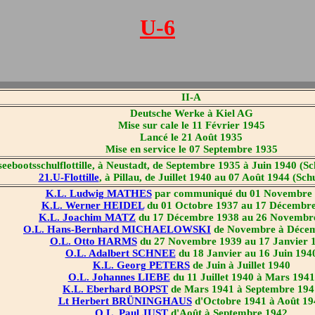
U-6
II-A
Deutsche Werke à Kiel AG
Mise sur cale le 11 Février 1945
Lancé le 21 Août 1935
Mise en service le 07 Septembre 1935
eebootsschulflottille, à Neustadt, de Septembre 1935 à Juin 1940 (Sc
21.U-Flottille
, à Pillau, de Juillet 1940 au 07 Août 1944 (Sch
K.L. Ludwig MATHES
par communiqué du 01 Novembre
K.L. Werner HEIDEL
du 01 Octobre 1937 au 17 Décembr
K.L. Joachim MATZ
du 17 Décembre 1938 au 26 Novembr
O.L. Hans-Bernhard MICHAELOWSKI
de Novembre à Déce
O.L. Otto HARMS
du 27 Novembre 1939 au 17 Janvier 
O.L. Adalbert SCHNEE
du 18 Janvier au 16 Juin 194
K.L. Georg PETERS
de Juin à Juillet 1940
O.L. Johannes LIEBE
du 11 Juillet 1940 à Mars 1941
K.L. Eberhard BOPST
de Mars 1941 à Septembre 194
Lt Herbert BRÜNINGHAUS
d'Octobre 1941 à Août 19
O.L. Paul JUST
d'Août à Septembre 1942