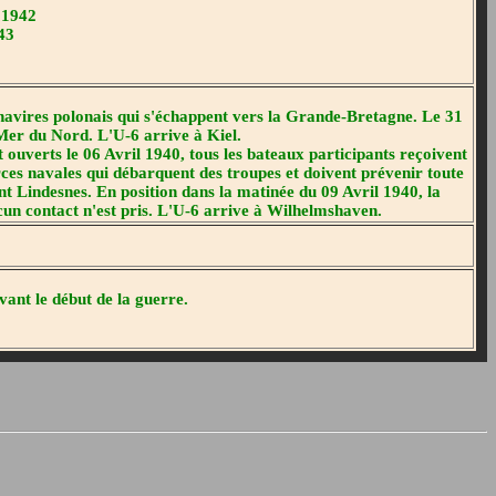
 1942
43
 navires polonais qui s'échappent vers la Grande-Bretagne. Le 31
 Mer du Nord. L'U-6 arrive à Kiel.
t ouverts le 06 Avril 1940, tous les bateaux participants reçoivent
orces navales qui débarquent des troupes et doivent prévenir toute
nt Lindesnes. En position dans la matinée du 09 Avril 1940, la
cun contact n'est pris. L'U-6 arrive à Wilhelmshaven.
vant le début de la guerre.