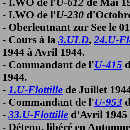
- I.WO de l'
U-612
de Mai 19
- I.WO de l'
U-230
d'Octobre
- Oberleutnant zur See le 
- Cours à la
3.ULD
,
24.U-Flo
1944 à Avril 1944.
- Commandant de l'
U-415
d
1944.
-
1.U-Flottille
de Juillet 194
- Commandant de l'
U-953
d
-
33.U-Flottille
d'Avril 1945 
- Détenu, libéré en Automne