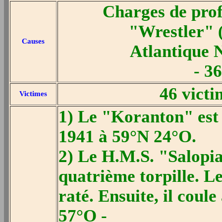
Charges de pro
"Wrestler"
Causes
Atlantique 
- 3
46 victi
Victimes
1) Le "Koranton" est
1941 à 59°N 24°O.
2) Le H.M.S. "Salopia
quatrième torpille. Le
raté. Ensuite, il coul
57°O -