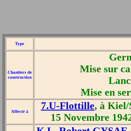
Type
Germ
Mise sur ca
Chantiers de
construction
Lanc
Mise en ser
7.U-Flottille
, à Kiel
Affecté à
15 Novembre 1942
K.L. Robert GYSAE